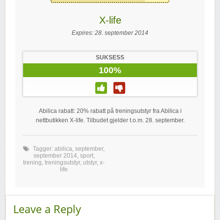
X-life
Expires:
28. september 2014
SUKSESS
100%
Abilica rabatt: 20% rabatt på treningsutstyr fra Abilica i
nettbutikken X-life. Tilbudet gjelder t.o.m. 28. september.
Tagger:
abilica
,
september
,
september 2014
,
sport
,
trening
,
treningsutstyr
,
utstyr
,
x-
life
Leave a Reply