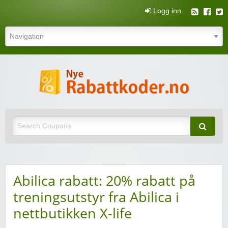
Logg inn
N
rabatt
Nye rabattkoder og rabattkuponger
rabatt
Abilica rabatt: 20% rabatt på
treningsutstyr fra Abilica i
nettbutikken X-life