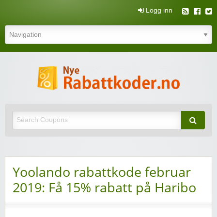
Logg inn
N
rabatt
Nye rabattkoder og rabattkuponger
rabatt
Yoolando rabattkode februar
2019: Få 15% rabatt på Haribo