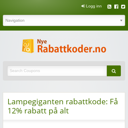
Logg inn
N
rabatt
Nye rabattkoder og rabattkuponger
rabatt
Lampegiganten rabattkode: Få
12% rabatt på alt