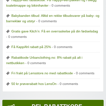
HappyFeet rabattkode: Få HappyFeet-pakken og i tillegg
toalettmappe og bikinihøvler
- 0 comments
Babybanden tilbud: Alltid en rekke tilbudsvarer på baby- og
barneklær og utstyr
- 0 comments
Gratis gave Kitch’n: Få en overraskelse på din fødselsdag
- 0 comments
Få KappAhl rabatt på 25%
- 0 comments
Rabattkode Urbanclothing.no: 8% rabatt på alt i
nettbutikken
- 0 comments
Fri frakt på Lensstore.no med rabattkode
- 0 comments
50 kr prøverabatt hos LensOn
- 0 comments