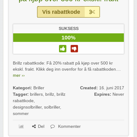
Vis rabattkode
SUKSESS
100%
Brillz rabattkode: Få 20% rabatt på kjøp over 500 kr
ekskl. frakt. Klikk deg inn ovenfor for å få rabattkoden....
mer ››
Kategori:
Briller
Created:
16. juni 2017
Tagger:
brillers
,
brillz
,
brillz
Expires:
Never
rabattkode
,
designsolbriller
,
solbriller
,
sommer
Del
Kommenter