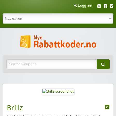
Logg inn
N
rabatt
Nye rabattkoder og rabattkuponger
rabatt
Brillz