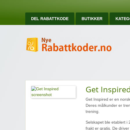
DEL RABATTKODE
BUTIKKER
KATEG
Ny
Nye rabattkoder og rabattkuponger
Get Inspire
Get Inspired er en norsk
Deres målkunder er treni
trening.
Selskapet ble etablert i
frakt er gratis. De drive