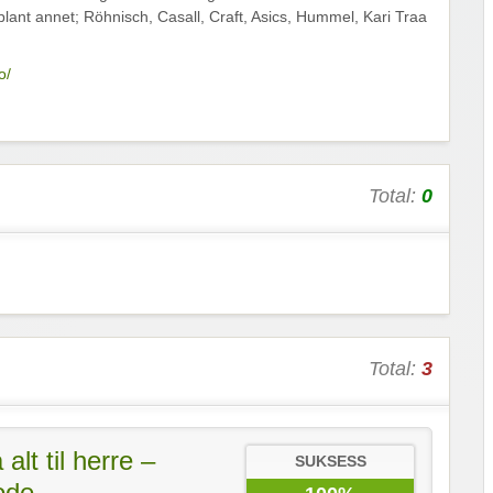
lant annet; Röhnisch, Casall, Craft, Asics, Hummel, Kari Traa
o/
Total:
0
Total:
3
alt til herre –
SUKSESS
ode