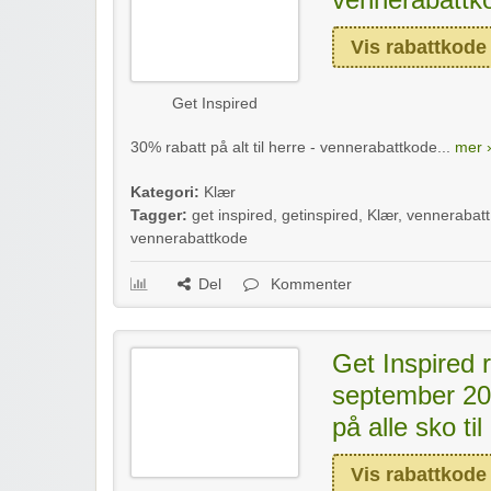
Vis rabattkode
Get Inspired
30% rabatt på alt til herre - vennerabattkode...
mer ›
Kategori:
Klær
Tagger:
get inspired
,
getinspired
,
Klær
,
vennerabatt
vennerabattkode
Del
Kommenter
Get Inspired 
september 20
på alle sko til
Vis rabattkode