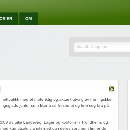
ORIER
OM
e rabattkoder og rab
d
 nettbutikk med et moteriktig og aktuelt utvalg av treningsklær.
ngsglade jenter som liker å se freshe ut og føle seg bra på
 2009 av Silje Landevåg. Lager og kontor er i Trondheim, og
r med kun utsalg via internett og i deres sortiment finner du