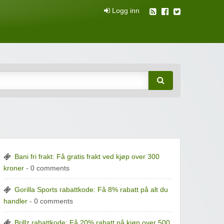
Logg inn
attkuponger
Bani fri frakt: Få gratis frakt ved kjøp over 300
kroner
- 0 comments
Gorilla Sports rabattkode: Få 8% rabatt på alt du
handler
- 0 comments
Brillz rabattkode: Få 20% rabatt på kjøp over 500