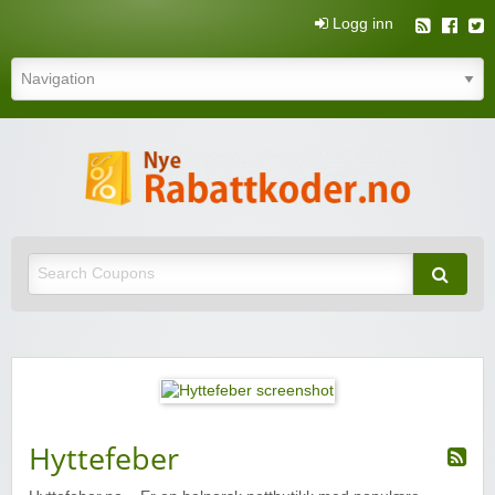
Logg inn
N
rabatt
Nye rabattkoder og rabattkuponger
rabatt
Hyttefeber