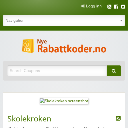
Logg inn
N
rabatt
Nye rabattkoder og rabattkuponger
rabatt
Skolekroken