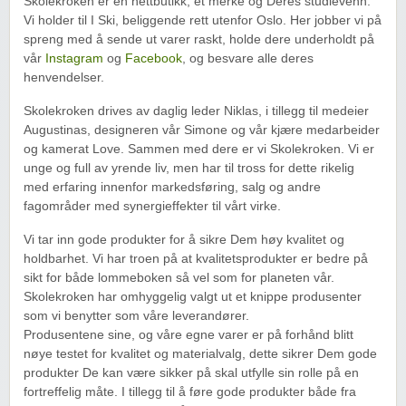
Skolekroken er en nettbutikk, et merke og Deres studievenn.
Vi holder til I Ski, beliggende rett utenfor Oslo. Her jobber vi på
spreng med å sende ut varer raskt, holde dere underholdt på
vår
Instagram
og
Facebook
, og besvare alle deres
henvendelser.
Skolekroken drives av daglig leder Niklas, i tillegg til medeier
Augustinas, designeren vår Simone og vår kjære medarbeider
og kamerat Love. Sammen med dere er vi Skolekroken. Vi er
unge og full av yrende liv, men har til tross for dette rikelig
med erfaring innenfor markedsføring, salg og andre
fagområder med synergieffekter til vårt virke.
Vi tar inn gode produkter for å sikre Dem høy kvalitet og
holdbarhet. Vi har troen på at kvalitetsprodukter er bedre på
sikt for både lommeboken så vel som for planeten vår.
Skolekroken har omhyggelig valgt ut et knippe produsenter
som vi benytter som våre leverandører.
Produsentene sine, og våre egne varer er på forhånd blitt
nøye testet for kvalitet og materialvalg, dette sikrer Dem gode
produkter De kan være sikker på skal utfylle sin rolle på en
fortreffelig måte. I tillegg til å føre gode produkter både fra