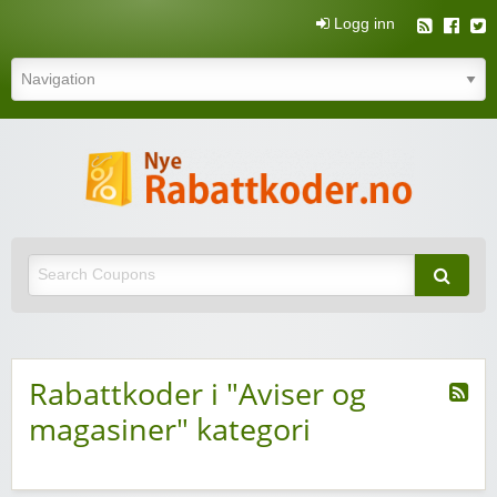
Logg inn
N
rabatt
Nye rabattkoder og rabattkuponger
rabatt
Rabattkoder i "Aviser og
magasiner" kategori