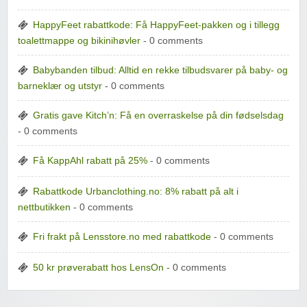
HappyFeet rabattkode: Få HappyFeet-pakken og i tillegg
toalettmappe og bikinihøvler
- 0 comments
Babybanden tilbud: Alltid en rekke tilbudsvarer på baby- og
barneklær og utstyr
- 0 comments
Gratis gave Kitch’n: Få en overraskelse på din fødselsdag
- 0 comments
Få KappAhl rabatt på 25%
- 0 comments
Rabattkode Urbanclothing.no: 8% rabatt på alt i
nettbutikken
- 0 comments
Fri frakt på Lensstore.no med rabattkode
- 0 comments
50 kr prøverabatt hos LensOn
- 0 comments