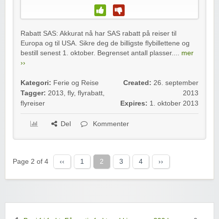
Rabatt SAS: Akkurat nå har SAS rabatt på reiser til
Europa og til USA. Sikre deg de billigste flybillettene og
bestill senest 1. oktober. Begrenset antall plasser....
mer
››
Kategori:
Ferie og Reise
Created:
26. september
Tagger:
2013
,
fly
,
flyrabatt
,
2013
flyreiser
Expires:
1. oktober 2013
Del
Kommenter
Page 2 of 4
‹‹
1
2
3
4
››