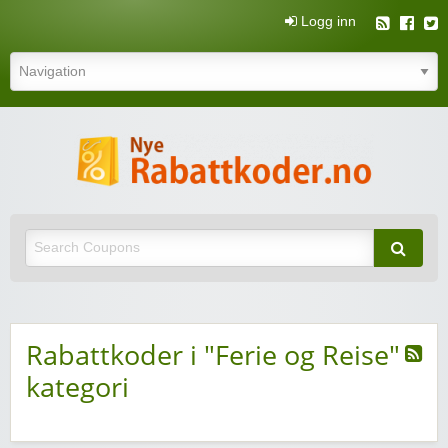
Logg inn
N
rabatt
Nye rabattkoder og rabattkuponger
rabatt
Rabattkoder i "Ferie og Reise"
kategori