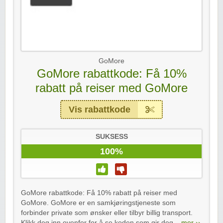
GoMore
GoMore rabattkode: Få 10%
rabatt på reiser med GoMore
Vis rabattkode
SUKSESS
100%
GoMore rabattkode: Få 10% rabatt på reiser med
GoMore. GoMore er en samkjøringstjeneste som
forbinder private som ønsker eller tilbyr billig transport.
Klikk deg inn ovenfor for å se koden som gir deg...
mer ››