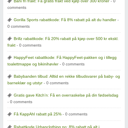
Bani fri frakt: Få gratis frakt ved kjøp over 300 kroner
- 0
comments
Gorilla Sports rabattkode: Få 8% rabatt på alt du handler
-
0 comments
Brillz rabattkode: Få 20% rabatt på kjøp over 500 kr ekskl.
frakt
- 0 comments
HappyFeet rabattkode: Få HappyFeet-pakken og i tillegg
toalettmappe og bikinihøvler
- 0 comments
Babybanden tilbud: Alltid en rekke tilbudsvarer på baby- og
barneklær og utstyr
- 0 comments
Gratis gave Kitch’n: Få en overraskelse på din fødselsdag
- 0 comments
Få KappAhl rabatt på 25%
- 0 comments
Rabattkode Urbanclothing.no: 8% rabatt på alt i