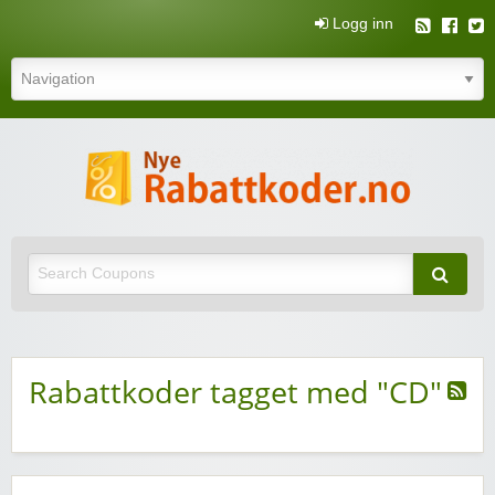
Logg inn
N
rabatt
Nye rabattkoder og rabattkuponger
rabatt
Rabattkoder tagget med "CD"