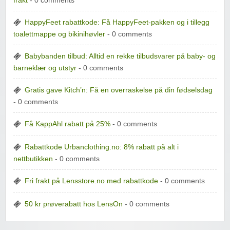
frakt
- 0 comments
HappyFeet rabattkode: Få HappyFeet-pakken og i tillegg
toalettmappe og bikinihøvler
- 0 comments
Babybanden tilbud: Alltid en rekke tilbudsvarer på baby- og
barneklær og utstyr
- 0 comments
Gratis gave Kitch’n: Få en overraskelse på din fødselsdag
- 0 comments
Få KappAhl rabatt på 25%
- 0 comments
Rabattkode Urbanclothing.no: 8% rabatt på alt i
nettbutikken
- 0 comments
Fri frakt på Lensstore.no med rabattkode
- 0 comments
50 kr prøverabatt hos LensOn
- 0 comments