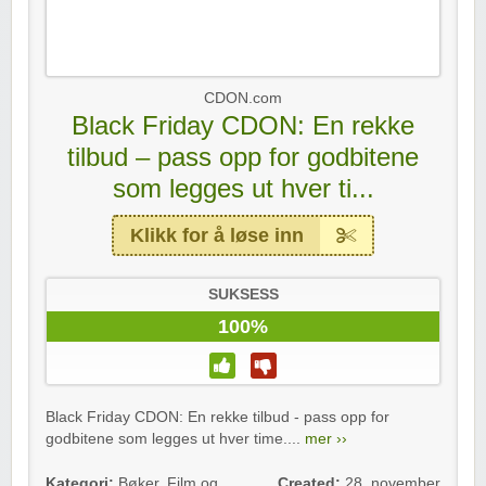
CDON.com
Black Friday CDON: En rekke
tilbud – pass opp for godbitene
som legges ut hver ti...
Klikk for å løse inn
SUKSESS
100%
Black Friday CDON: En rekke tilbud - pass opp for
godbitene som legges ut hver time....
mer ››
Kategori:
Bøker
,
Film og
Created:
28. november