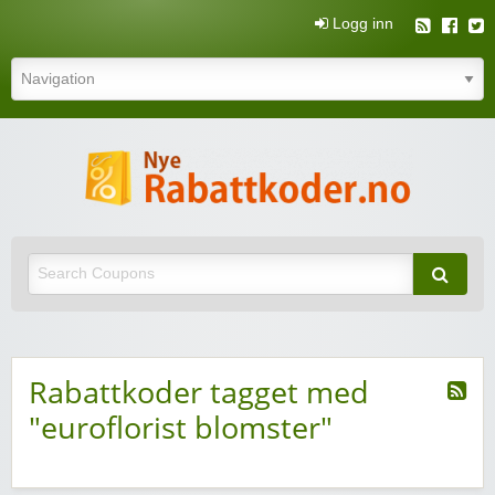
Logg inn
N
rabatt
Nye rabattkoder og rabattkuponger
rabatt
Rabattkoder tagget med
"euroflorist blomster"