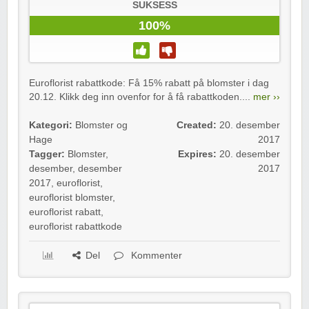
SUKSESS
100%
Euroflorist rabattkode: Få 15% rabatt på blomster i dag
20.12. Klikk deg inn ovenfor for å få rabattkoden....
mer ››
Kategori:
Blomster og
Created:
20. desember
Hage
2017
Tagger:
Blomster
,
Expires:
20. desember
desember
,
desember
2017
2017
,
euroflorist
,
euroflorist blomster
,
euroflorist rabatt
,
euroflorist rabattkode
Del
Kommenter