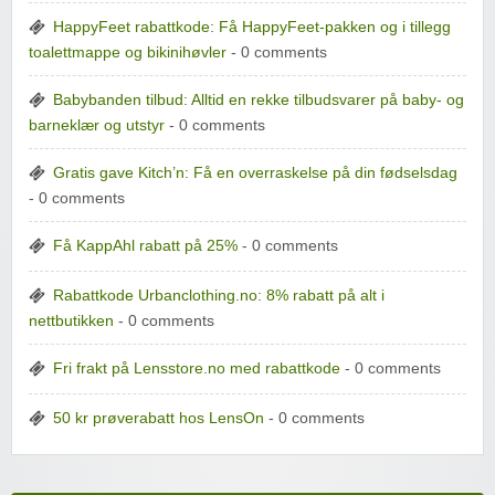
HappyFeet rabattkode: Få HappyFeet-pakken og i tillegg
toalettmappe og bikinihøvler
- 0 comments
Babybanden tilbud: Alltid en rekke tilbudsvarer på baby- og
barneklær og utstyr
- 0 comments
Gratis gave Kitch’n: Få en overraskelse på din fødselsdag
- 0 comments
Få KappAhl rabatt på 25%
- 0 comments
Rabattkode Urbanclothing.no: 8% rabatt på alt i
nettbutikken
- 0 comments
Fri frakt på Lensstore.no med rabattkode
- 0 comments
50 kr prøverabatt hos LensOn
- 0 comments