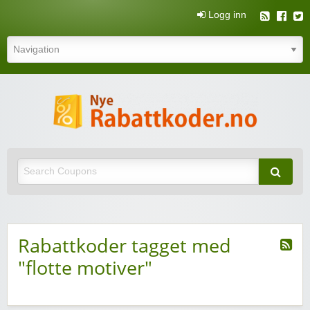
Logg inn
N
rabatt
Nye rabattkoder og rabattkuponger
rabatt
Rabattkoder tagget med
"flotte motiver"