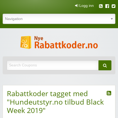
Logg inn
N
rabatt
Nye rabattkoder og rabattkuponger
rabatt
Rabattkoder tagget med
"Hundeutstyr.no tilbud Black
Week 2019"