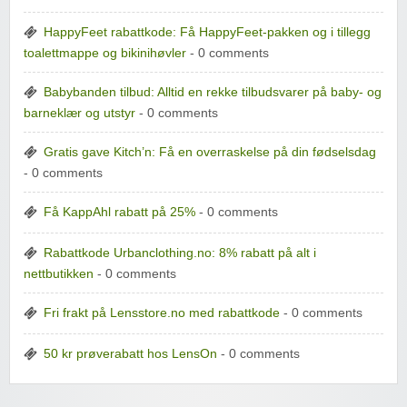
HappyFeet rabattkode: Få HappyFeet-pakken og i tillegg
toalettmappe og bikinihøvler
- 0 comments
Babybanden tilbud: Alltid en rekke tilbudsvarer på baby- og
barneklær og utstyr
- 0 comments
Gratis gave Kitch’n: Få en overraskelse på din fødselsdag
- 0 comments
Få KappAhl rabatt på 25%
- 0 comments
Rabattkode Urbanclothing.no: 8% rabatt på alt i
nettbutikken
- 0 comments
Fri frakt på Lensstore.no med rabattkode
- 0 comments
50 kr prøverabatt hos LensOn
- 0 comments