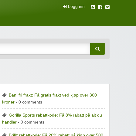
Logg inn
attkuponger
Bani fri frakt: Få gratis frakt ved kjøp over 300
kroner
- 0 comments
Gorilla Sports rabattkode: Få 8% rabatt på alt du
handler
- 0 comments
Brillz rabattkode: Få 20% rabatt på kjøp over 500