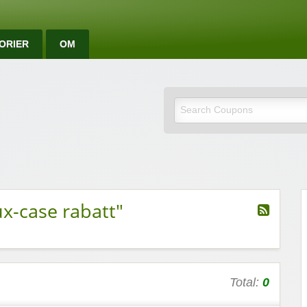
ORIER
OM
e rabattkoder og rab
x-case rabatt"
Total:
0