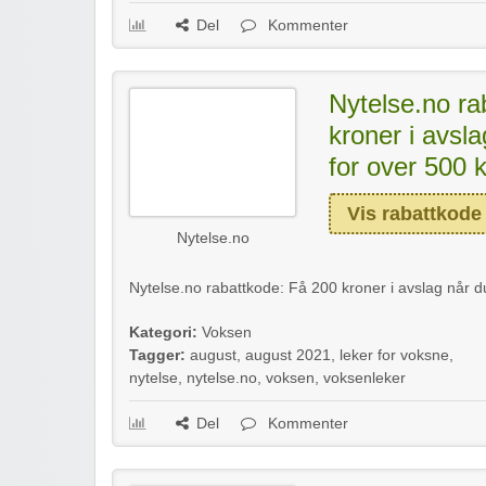
Del
Kommenter
Nytelse.no ra
kroner i avsl
for over 500 
Vis rabattkode
Nytelse.no
Nytelse.no rabattkode: Få 200 kroner i avslag når du
Kategori:
Voksen
Tagger:
august
,
august 2021
,
leker for voksne
,
nytelse
,
nytelse.no
,
voksen
,
voksenleker
Del
Kommenter