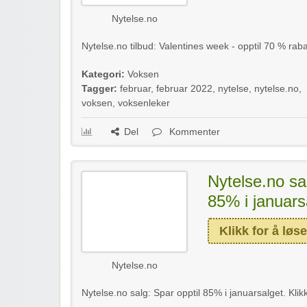
Nytelse.no
Nytelse.no tilbud: Valentines week - opptil 70 % raba
Kategori:
Voksen
Tagger:
februar
,
februar 2022
,
nytelse
,
nytelse.no
,
voksen
,
voksenleker
Del
Kommenter
Nytelse.no sal
85% i januars
Klikk for å løse
Nytelse.no
Nytelse.no salg: Spar opptil 85% i januarsalget. Klik