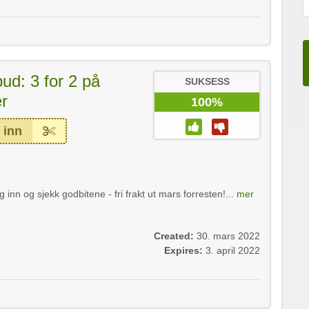
bud: 3 for 2 på
SUKSESS
er
100%
 inn
g inn og sjekk godbitene - fri frakt ut mars forresten!...
mer
Created:
30. mars 2022
Expires:
3. april 2022