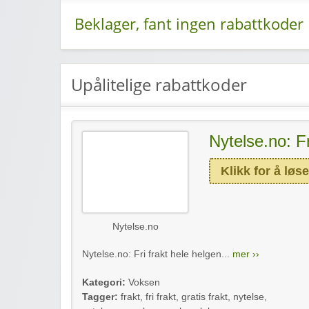
Beklager, fant ingen rabattkoder
Upålitelige rabattkoder
Nytelse.no: Fr
Klikk for å løse
Nytelse.no
Nytelse.no: Fri frakt hele helgen...
mer ››
Kategori:
Voksen
Tagger:
frakt
,
fri frakt
,
gratis frakt
,
nytelse
,