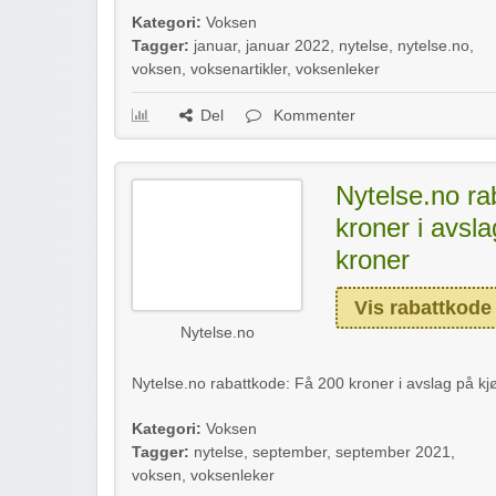
Kategori:
Voksen
Tagger:
januar
,
januar 2022
,
nytelse
,
nytelse.no
,
voksen
,
voksenartikler
,
voksenleker
Del
Kommenter
Nytelse.no ra
kroner i avsl
kroner
Vis rabattkode
Nytelse.no
Nytelse.no rabattkode: Få 200 kroner i avslag på kj
Kategori:
Voksen
Tagger:
nytelse
,
september
,
september 2021
,
voksen
,
voksenleker