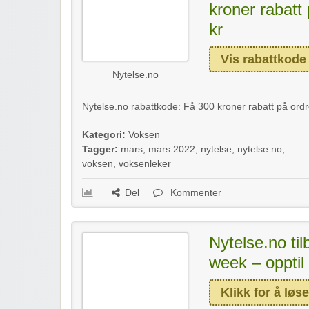
kroner rabatt
kr
Vis rabattkode
Nytelse.no
Nytelse.no rabattkode: Få 300 kroner rabatt på ordr
Kategori:
Voksen
Tagger:
mars
,
mars 2022
,
nytelse
,
nytelse.no
,
voksen
,
voksenleker
Del
Kommenter
Nytelse.no til
week – opptil
Klikk for å løse