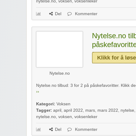
nytelse.no
,
voksen
,
voksenleker
Del
Kommenter
Nytelse.no til
påskefavoritt
Klikk for å løse
Nytelse.no
Nytelse.no tilbud: 3 for 2 på påskefavoritter. Klikk de
››
Kategori:
Voksen
Tagger:
april
,
april 2022
,
mars
,
mars 2022
,
nytelse
,
nytelse.no
,
voksen
,
voksenleker
Del
Kommenter