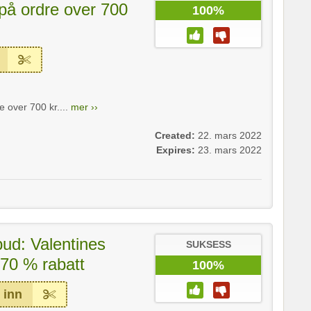
 på ordre over 700
100%
e over 700 kr....
mer ››
Created:
22. mars 2022
Expires:
23. mars 2022
bud: Valentines
SUKSESS
 70 % rabatt
100%
 inn