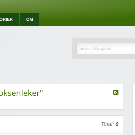
ORIER
OM
e rabattkoder og rab
oksenleker"
Total:
0