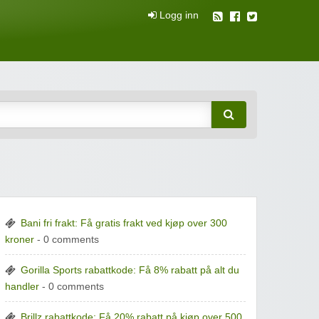
Logg inn
attkuponger
Bani fri frakt: Få gratis frakt ved kjøp over 300
kroner
- 0 comments
Gorilla Sports rabattkode: Få 8% rabatt på alt du
handler
- 0 comments
Brillz rabattkode: Få 20% rabatt på kjøp over 500