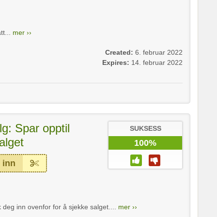
tt...
mer ››
Created:
6. februar 2022
Expires:
14. februar 2022
g: Spar opptil
SUKSESS
alget
100%
 inn
k deg inn ovenfor for å sjekke salget....
mer ››