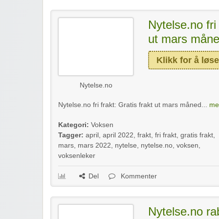
Nytelse.no fri 
ut mars mån
Klikk for å løse
Nytelse.no
Nytelse.no fri frakt: Gratis frakt ut mars måned...
mer
Kategori:
Voksen
Tagger:
april
,
april 2022
,
frakt
,
fri frakt
,
gratis frakt
,
mars
,
mars 2022
,
nytelse
,
nytelse.no
,
voksen
,
voksenleker
Del
Kommenter
Nytelse.no ra