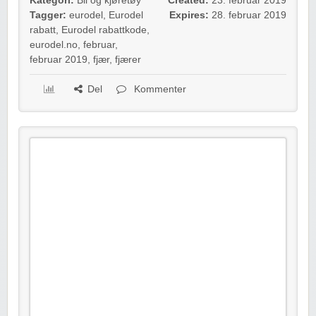
Kategori:
Bil og kjøretøy
Created:
23. februar 2019
Tagger:
eurodel
,
Eurodel
Expires:
28. februar 2019
rabatt
,
Eurodel rabattkode
,
eurodel.no
,
februar
,
februar 2019
,
fjær
,
fjærer
Del
Kommenter