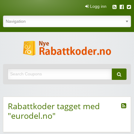
Logg inn
N
rabatt
Nye rabattkoder og rabattkuponger
rabatt
Rabattkoder tagget med
"eurodel.no"