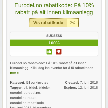
Eurodel.no rabattkode: Få 10%
rabatt på alt innen klimaanlegg
Vis rabattkode
SUKSESS
100%
Eurodel.no rabattkode: Få 10% rabatt på alt innen
klimaanlegg. Klikk deg inn ovenfor for å få rabattkoden....
mer ››
Kategori:
Bil og kjøretøy
Created:
7. juni 2018
Tagger:
bil
,
bildel
,
bildeler
,
Expires:
12. juni 2018
eurodel
,
eurodel.no
,
eurodel.no rabatt
,
eurodel.no rabattkode
,
juni
,
juni 2018
,
klimaanlegg