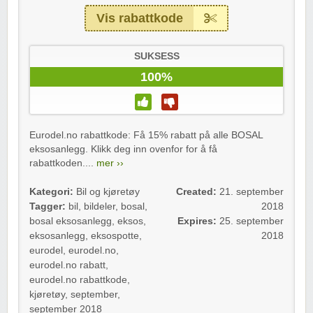
Vis rabattkode
SUKSESS
100%
Eurodel.no rabattkode: Få 15% rabatt på alle BOSAL
eksosanlegg. Klikk deg inn ovenfor for å få
rabattkoden....
mer ››
Kategori:
Bil og kjøretøy
Created:
21. september
Tagger:
bil
,
bildeler
,
bosal
,
2018
bosal eksosanlegg
,
eksos
,
Expires:
25. september
eksosanlegg
,
eksospotte
,
2018
eurodel
,
eurodel.no
,
eurodel.no rabatt
,
eurodel.no rabattkode
,
kjøretøy
,
september
,
september 2018