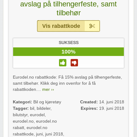
avslag på tilhengerfeste, samt
tilbehør
Vis rabattkode
SUKSESS
100%
Eurodel.no rabattkode: Få 15% avslag på tilhengerfeste,
samt tilbehør. Klikk deg inn ovenfor for å få
rabattkoden....
mer ››
Kategori:
Bil og kjøretøy
Created:
14. juni 2018
Tagger:
bil
,
bildeler
,
Expires:
19. juni 2018
bilutstyr
,
eurodel
,
eurodel.no
,
eurodel.no
rabatt
,
eurodel.no
rabattkode
,
juni
,
juni 2018
,