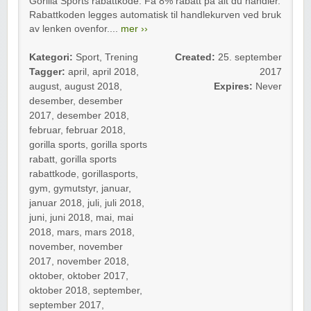
Gorilla Sports rabattkode: Få 8% rabatt på alt du handler.
Rabattkoden legges automatisk til handlekurven ved bruk
av lenken ovenfor....
mer ››
Kategori:
Sport
,
Trening
Created:
25. september
Tagger:
april
,
april 2018
,
2017
august
,
august 2018
,
Expires:
Never
desember
,
desember
2017
,
desember 2018
,
februar
,
februar 2018
,
gorilla sports
,
gorilla sports
rabatt
,
gorilla sports
rabattkode
,
gorillasports
,
gym
,
gymutstyr
,
januar
,
januar 2018
,
juli
,
juli 2018
,
juni
,
juni 2018
,
mai
,
mai
2018
,
mars
,
mars 2018
,
november
,
november
2017
,
november 2018
,
oktober
,
oktober 2017
,
oktober 2018
,
september
,
september 2017
,