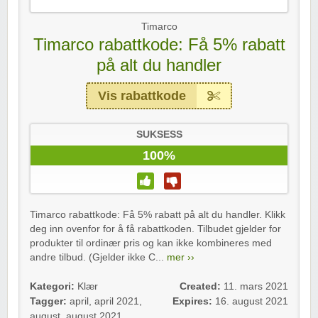
Timarco
Timarco rabattkode: Få 5% rabatt
på alt du handler
Vis rabattkode
SUKSESS
100%
Timarco rabattkode: Få 5% rabatt på alt du handler. Klikk
deg inn ovenfor for å få rabattkoden. Tilbudet gjelder for
produkter til ordinær pris og kan ikke kombineres med
andre tilbud. (Gjelder ikke C...
mer ››
Kategori:
Klær
Created:
11. mars 2021
Tagger:
april
,
april 2021
,
Expires:
16. august 2021
august
,
august 2021
,