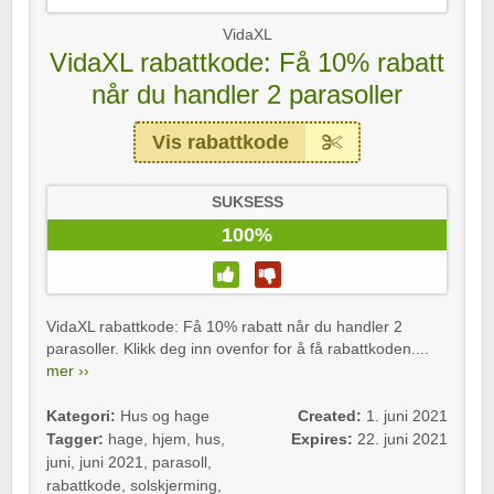
VidaXL
VidaXL rabattkode: Få 10% rabatt
når du handler 2 parasoller
Vis rabattkode
SUKSESS
100%
VidaXL rabattkode: Få 10% rabatt når du handler 2
parasoller. Klikk deg inn ovenfor for å få rabattkoden....
mer ››
Kategori:
Hus og hage
Created:
1. juni 2021
Tagger:
hage
,
hjem
,
hus
,
Expires:
22. juni 2021
juni
,
juni 2021
,
parasoll
,
rabattkode
,
solskjerming
,