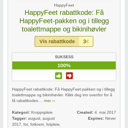
HappyFeet
HappyFeet rabattkode: Få
HappyFeet-pakken og i tillegg
toalettmappe og bikinihøvler
Vis rabattkode
SUKSESS
100%
HappyFeet rabattkode: Få HappyFeet-pakken og i tillegg
toalettmappe og bikinihøvler. Klikk deg inn ovenfor for å
få rabattkoden....
mer ››
Kategori:
Kroppspleie
Created:
4. mai 2017
Tagger:
august
,
august
Expires:
Never
2017
,
fot
,
fotkrem
,
fotpleie
,