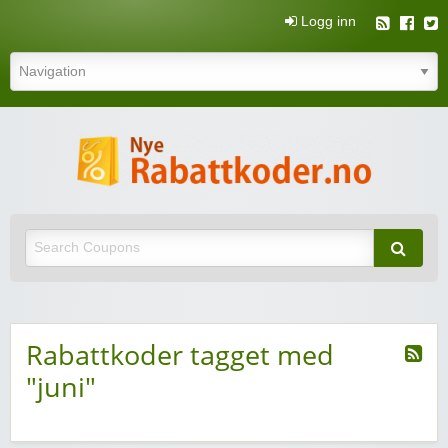
Logg inn
N
rabatt
Nye rabattkoder og rabattkuponger
rabatt
Rabattkoder tagget med
"juni"