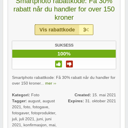
Smartphoto rabattkode: Få 30%
rabatt når du handler for over 150
kroner
Vis rabattkode
SUKSESS
100%
Smartphoto rabattkode: Få 30% rabatt når du handler for
over 150 kroner...
mer ››
Kategori:
Foto
Created:
15. mai 2021
Tagger:
august
,
august
Expires:
31. oktober 2021
2021
,
foto
,
fotogave
,
fotogaver
,
fotoprodukter
,
juli
,
juli 2021
,
juni
,
juni
2021
,
konfirmasjon
,
mai
,