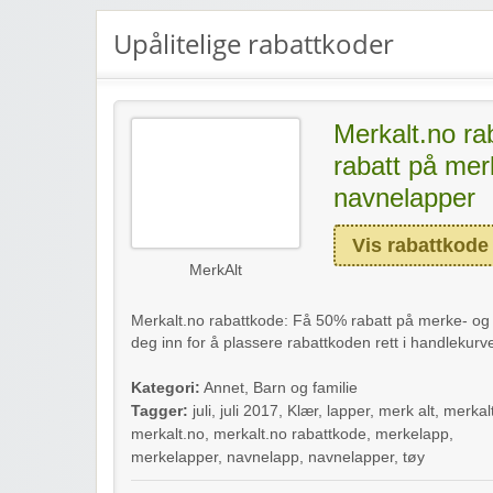
Upålitelige rabattkoder
Merkalt.no r
rabatt på mer
navnelapper
Vis rabattkode
MerkAlt
Merkalt.no rabattkode: Få 50% rabatt på merke- og na
deg inn for å plassere rabattkoden rett i handlekurve
Kategori:
Annet
,
Barn og familie
Tagger:
juli
,
juli 2017
,
Klær
,
lapper
,
merk alt
,
merkal
merkalt.no
,
merkalt.no rabattkode
,
merkelapp
,
merkelapper
,
navnelapp
,
navnelapper
,
tøy