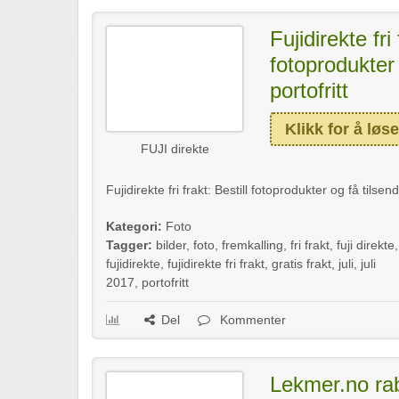
Fujidirekte fri 
fotoprodukter 
portofritt
Klikk for å løse
FUJI direkte
Fujidirekte fri frakt: Bestill fotoprodukter og få tilsendt
Kategori:
Foto
Tagger:
bilder
,
foto
,
fremkalling
,
fri frakt
,
fuji direkte
,
fujidirekte
,
fujidirekte fri frakt
,
gratis frakt
,
juli
,
juli
2017
,
portofritt
Del
Kommenter
Lekmer.no rab