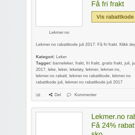
Få fri frakt
Vis rabattkode
Lekmer.no
Lekmer.no rabattkode juli 2017: Få fri frakt. Klikk de
Kategori:
Leker
Tagger:
barneleker
,
frakt
,
fri frakt
,
gratis frakt
,
juli
,
ju
2017
,
leke
,
leker
,
leketøy
,
lekmer
,
lekmer.no
,
lekmer.no rabatt
,
lekmer.no rabattkode
,
lekmer.no
rabattkode juli
,
lekmer.no rabattkode juli 2017
Del
Kommenter
Lekmer.no rab
Få 24% rabatt
sko