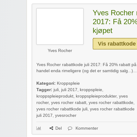
Yves Rocher r
2017: Få 20% 
kjøpet
Vis rabattkode
Yves Rocher
Yves Rocher rabattkode juli 2017: Få 20% rabatt på 
handel enda rimeligere (og det er samtidig salg...)..
Kategori:
Kroppspleie
Tagger:
juli
,
juli 2017
,
kroppspleie
,
kroppspleieprodukt
,
kroppspleieprodukter
,
yves
rocher
,
yves rocher rabatt
,
yves rocher rabattkode
,
yves rocher rabattkode juli
,
yves rocher rabattkode
juli 2017
,
yvesrocher
Del
Kommenter