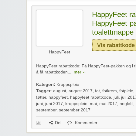
HappyFeet ra
HappyFeet-pak
toalettmappe 
Vis rabattkode
HappyFeet
HappyFeet rabattkode: Få HappyFeet-pakken og i till
å få rabattkoden....
mer ››
Kategori:
Kroppspleie
Tagger:
august
,
august 2017
,
fot
,
fotkrem
,
fotpleie
,
føtter
,
happyfeet
,
happyfeet rabattkode
,
juli
,
juli 201
juni
,
juni 2017
,
kroppspleie
,
mai
,
mai 2017
,
neglefil
,
september
,
september 2017
Del
Kommenter