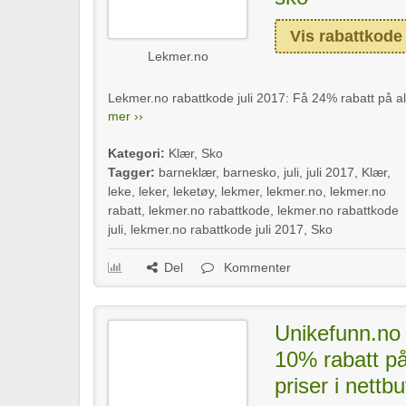
Vis rabattkode
Lekmer.no
Lekmer.no rabattkode juli 2017: Få 24% rabatt på all
mer ››
Kategori:
Klær
,
Sko
Tagger:
barneklær
,
barnesko
,
juli
,
juli 2017
,
Klær
,
leke
,
leker
,
leketøy
,
lekmer
,
lekmer.no
,
lekmer.no
rabatt
,
lekmer.no rabattkode
,
lekmer.no rabattkode
juli
,
lekmer.no rabattkode juli 2017
,
Sko
Del
Kommenter
Unikefunn.no 
10% rabatt på
priser i nettb