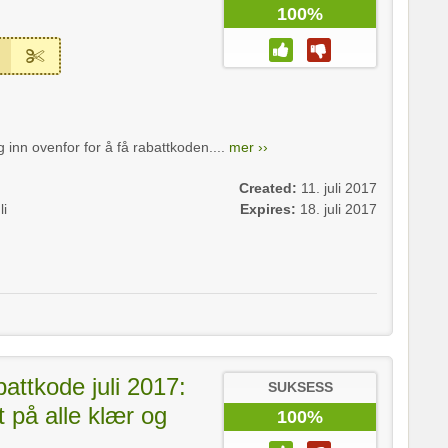
100%
g inn ovenfor for å få rabattkoden....
mer ››
Created:
11. juli 2017
li
Expires:
18. juli 2017
attkode juli 2017:
SUKSESS
 på alle klær og
100%