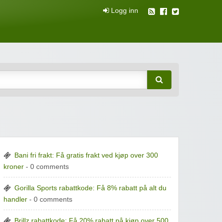
Logg inn
attkuponger
Bani fri frakt: Få gratis frakt ved kjøp over 300
kroner
- 0 comments
Gorilla Sports rabattkode: Få 8% rabatt på alt du
handler
- 0 comments
Brillz rabattkode: Få 20% rabatt på kjøp over 500