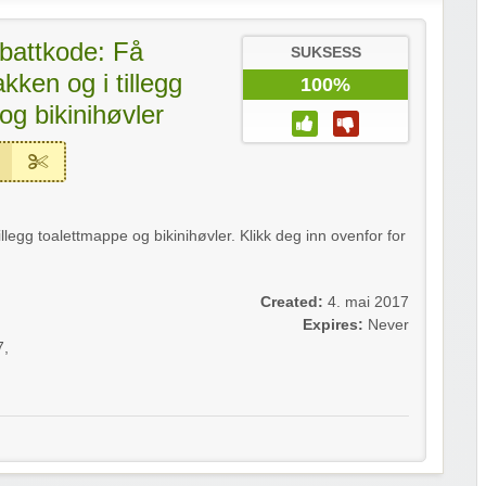
battkode: Få
SUKSESS
ken og i tillegg
100%
og bikinihøvler
egg toalettmappe og bikinihøvler. Klikk deg inn ovenfor for
Created:
4. mai 2017
Expires:
Never
7
,