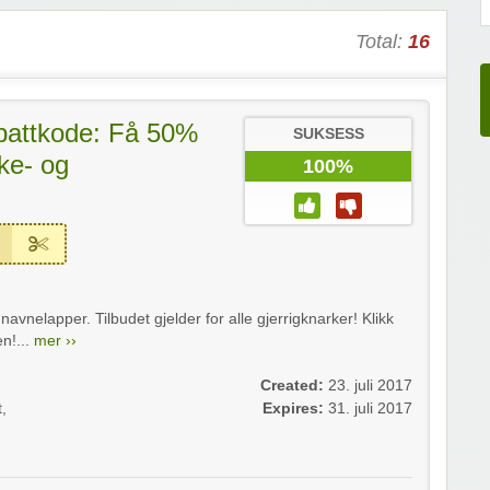
Total:
16
abattkode: Få 50%
SUKSESS
ke- og
100%
vnelapper. Tilbudet gjelder for alle gjerrigknarker! Klikk
n!...
mer ››
Created:
23. juli 2017
t
,
Expires:
31. juli 2017