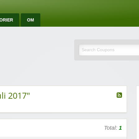
ORIER
OM
e rabattkoder og rab
li 2017"
Total:
1