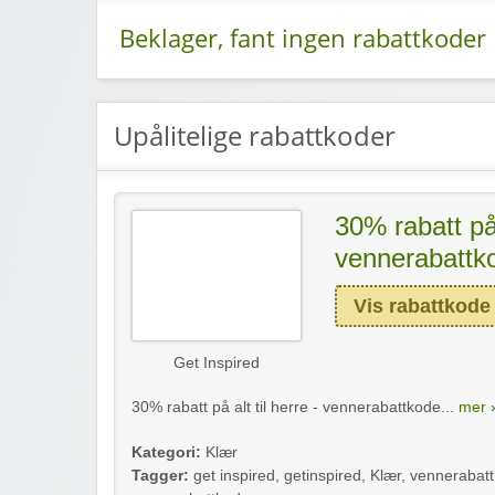
Beklager, fant ingen rabattkoder
Upålitelige rabattkoder
30% rabatt på 
vennerabattk
Vis rabattkode
Get Inspired
30% rabatt på alt til herre - vennerabattkode...
mer ›
Kategori:
Klær
Tagger:
get inspired
,
getinspired
,
Klær
,
vennerabatt