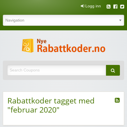
Logg inn
N
rabatt
Nye rabattkoder og rabattkuponger
rabatt
Rabattkoder tagget med
"februar 2020"