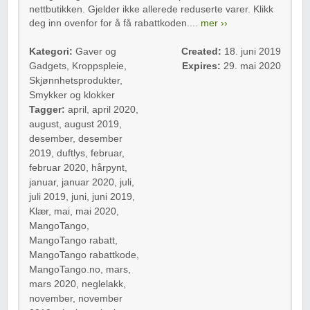
nettbutikken. Gjelder ikke allerede reduserte varer. Klikk
deg inn ovenfor for å få rabattkoden....
mer ››
Kategori:
Gaver og
Created:
18. juni 2019
Gadgets
,
Kroppspleie
,
Expires:
29. mai 2020
Skjønnhetsprodukter
,
Smykker og klokker
Tagger:
april
,
april 2020
,
august
,
august 2019
,
desember
,
desember
2019
,
duftlys
,
februar
,
februar 2020
,
hårpynt
,
januar
,
januar 2020
,
juli
,
juli 2019
,
juni
,
juni 2019
,
Klær
,
mai
,
mai 2020
,
MangoTango
,
MangoTango rabatt
,
MangoTango rabattkode
,
MangoTango.no
,
mars
,
mars 2020
,
neglelakk
,
november
,
november