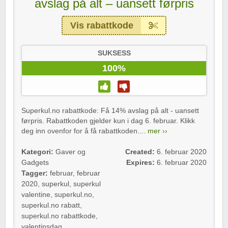
avslag på alt – uansett førpris
Vis rabattkode
SUKSESS
100%
Superkul.no rabattkode: Få 14% avslag på alt - uansett
førpris. Rabattkoden gjelder kun i dag 6. februar. Klikk
deg inn ovenfor for å få rabattkoden....
mer ››
Kategori:
Gaver og
Created:
6. februar 2020
Gadgets
Expires:
6. februar 2020
Tagger:
februar
,
februar
2020
,
superkul
,
superkul
valentine
,
superkul.no
,
superkul.no rabatt
,
superkul.no rabattkode
,
valentinsdag
,