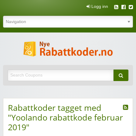
Logg inn
N
rabatt
Nye rabattkoder og rabattkuponger
rabatt
Rabattkoder tagget med
"Yoolando rabattkode februar
2019"