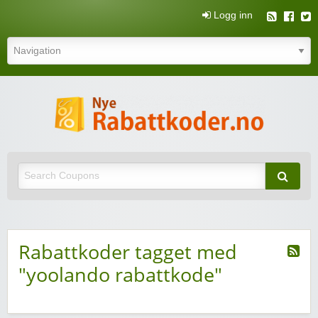
Logg inn
N
rabatt
Nye rabattkoder og rabattkuponger
rabatt
Rabattkoder tagget med
"yoolando rabattkode"