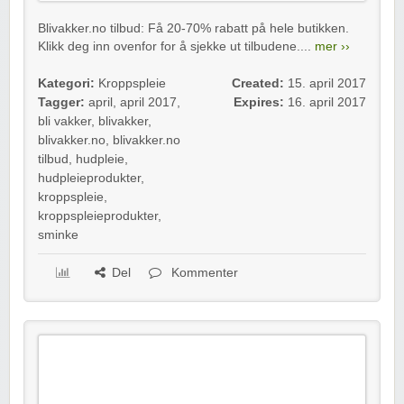
Blivakker.no tilbud: Få 20-70% rabatt på hele butikken.
Klikk deg inn ovenfor for å sjekke ut tilbudene....
mer ››
Kategori:
Kroppspleie
Created:
15. april 2017
Tagger:
april
,
april 2017
,
Expires:
16. april 2017
bli vakker
,
blivakker
,
blivakker.no
,
blivakker.no
tilbud
,
hudpleie
,
hudpleieprodukter
,
kroppspleie
,
kroppspleieprodukter
,
sminke
Del
Kommenter