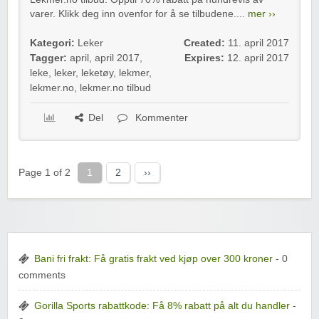
varer. Klikk deg inn ovenfor for å se tilbudene....
mer ››
Kategori:
Leker
Created:
11. april 2017
Tagger:
april
,
april 2017
,
Expires:
12. april 2017
leke
,
leker
,
leketøy
,
lekmer
,
lekmer.no
,
lekmer.no tilbud
Del
Kommenter
Page 1 of 2
1
2
››
Bani fri frakt: Få gratis frakt ved kjøp over 300 kroner
- 0
comments
Gorilla Sports rabattkode: Få 8% rabatt på alt du handler
-