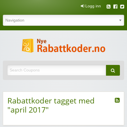
Logg inn
N
rabatt
Nye rabattkoder og rabattkuponger
rabatt
Rabattkoder tagget med
"april 2017"