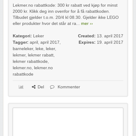
Lekmer.no rabattkode: 300 kr rabatt ved kjøp for minst
2000 kr. Klikk deg inn ovenfor for å få rabattkoden.
Tilbudet gjelder t.o.m. 20/4 kl 08.30. Gjelder ikke LEGO
eller produkter hvor det står at ra...
mer ››
Kategori:
Leker
Created:
13. april 2017
Tagger:
april
,
april 2017
,
Expires:
19. april 2017
barneleker
,
leke
,
leker
,
lekmer
,
lekmer rabatt
,
lekmer rabattkode
,
lekmer.no
,
lekmer.no
rabattkode
Del
Kommenter