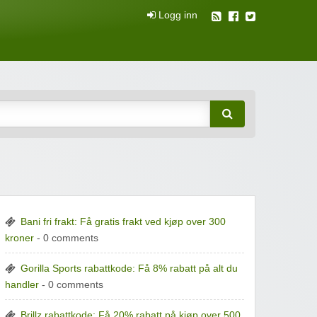
Logg inn
attkuponger
Bani fri frakt: Få gratis frakt ved kjøp over 300
kroner
- 0 comments
Gorilla Sports rabattkode: Få 8% rabatt på alt du
handler
- 0 comments
Brillz rabattkode: Få 20% rabatt på kjøp over 500