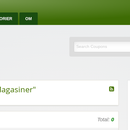
ORIER
OM
e rabattkoder og rab
agasiner"
Total:
0