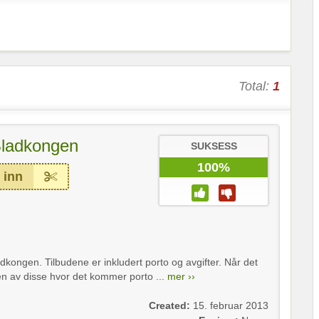
Total:
1
 Bladkongen
SUKSESS
100%
 inn
adkongen. Tilbudene er inkludert porto og avgifter. Når det
n av disse hvor det kommer porto ...
mer ››
Created:
15. februar 2013