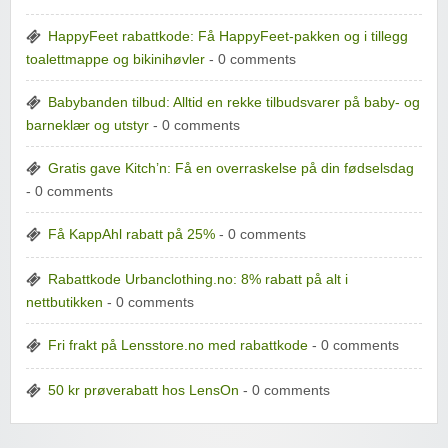
HappyFeet rabattkode: Få HappyFeet-pakken og i tillegg
toalettmappe og bikinihøvler
- 0 comments
Babybanden tilbud: Alltid en rekke tilbudsvarer på baby- og
barneklær og utstyr
- 0 comments
Gratis gave Kitch’n: Få en overraskelse på din fødselsdag
- 0 comments
Få KappAhl rabatt på 25%
- 0 comments
Rabattkode Urbanclothing.no: 8% rabatt på alt i
nettbutikken
- 0 comments
Fri frakt på Lensstore.no med rabattkode
- 0 comments
50 kr prøverabatt hos LensOn
- 0 comments