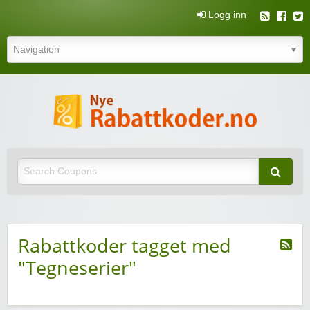
Logg inn
N
rabatt
Nye rabattkoder og rabattkuponger
rabatt
Rabattkoder tagget med
"Tegneserier"