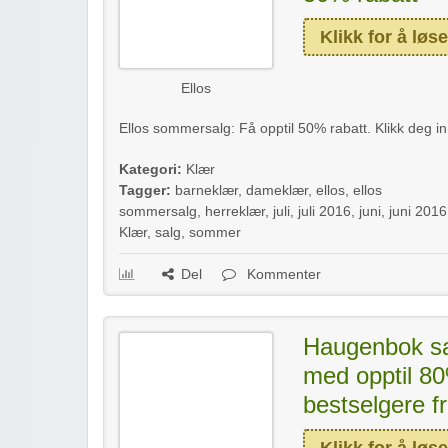
Klikk for å løse
Ellos
Ellos sommersalg: Få opptil 50% rabatt. Klikk deg in
Kategori:
Klær
Tagger:
barneklær
,
dameklær
,
ellos
,
ellos
sommersalg
,
herreklær
,
juli
,
juli 2016
,
juni
,
juni 2016
Klær
,
salg
,
sommer
Del
Kommenter
Haugenbok sal
med opptil 80
bestselgere f
Klikk for å løse