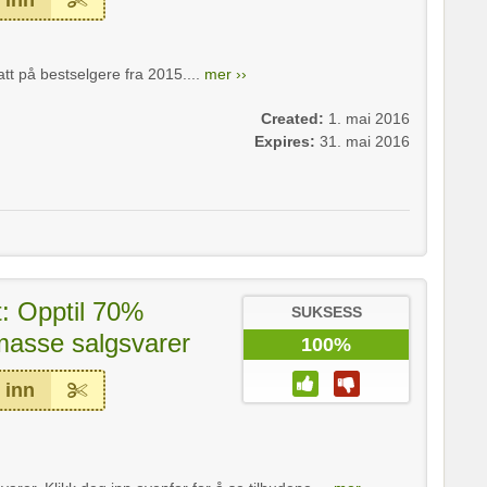
tt på bestselgere fra 2015....
mer ››
Created:
1. mai 2016
Expires:
31. mai 2016
: Opptil 70%
SUKSESS
masse salgsvarer
100%
 inn