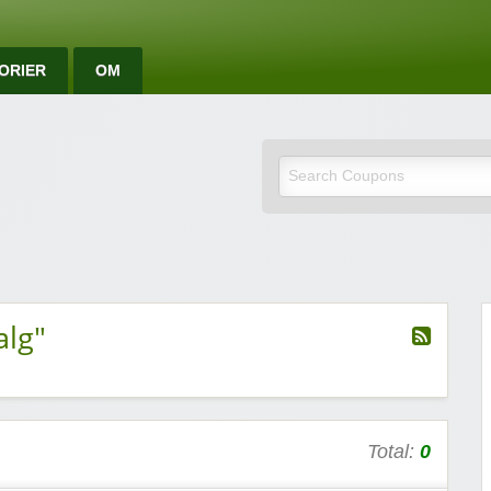
ORIER
OM
e rabattkoder og rab
alg"
Total:
0