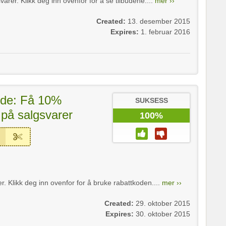
rer. Klikk deg inn ovenfor for å se tilbudene....
mer ››
Created:
13. desember 2015
Expires:
1. februar 2016
ode: Få 10%
SUKSESS
 på salgsvarer
100%
. Klikk deg inn ovenfor for å bruke rabattkoden....
mer ››
Created:
29. oktober 2015
Expires:
30. oktober 2015