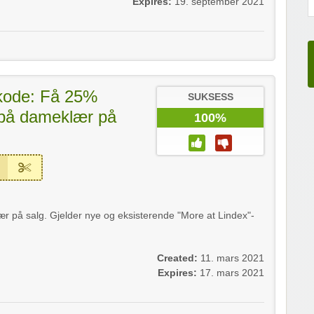
Expires:
19. september 2021
tkode: Få 25%
SUKSESS
 på dameklær på
100%
r på salg. Gjelder nye og eksisterende "More at Lindex"-
Created:
11. mars 2021
Expires:
17. mars 2021