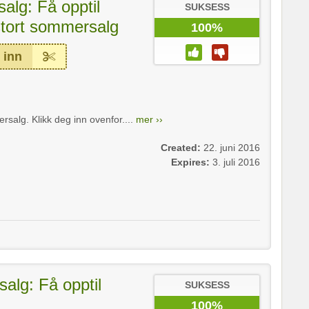
alg: Få opptil
SUKSESS
stort sommersalg
100%
 inn
rsalg. Klikk deg inn ovenfor....
mer ››
Created:
22. juni 2016
Expires:
3. juli 2016
alg: Få opptil
SUKSESS
100%