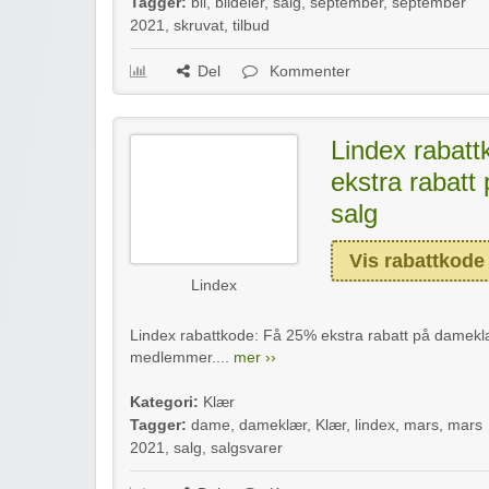
Tagger:
bil
,
bildeler
,
salg
,
september
,
september
2021
,
skruvat
,
tilbud
Del
Kommenter
Lindex rabat
ekstra rabatt
salg
Vis rabattkode
Lindex
Lindex rabattkode: Få 25% ekstra rabatt på dameklæ
medlemmer....
mer ››
Kategori:
Klær
Tagger:
dame
,
dameklær
,
Klær
,
lindex
,
mars
,
mars
2021
,
salg
,
salgsvarer