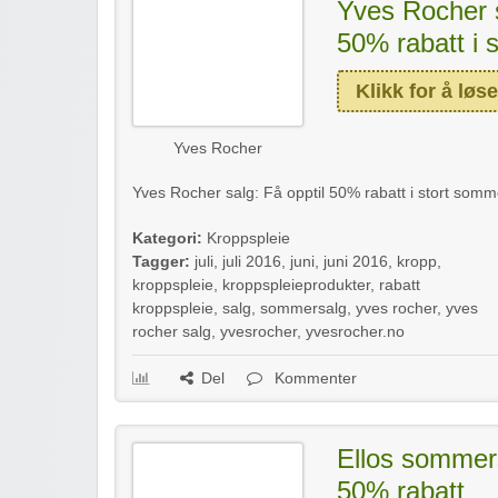
Yves Rocher s
50% rabatt i 
Klikk for å løse
Yves Rocher
Yves Rocher salg: Få opptil 50% rabatt i stort somme
Kategori:
Kroppspleie
Tagger:
juli
,
juli 2016
,
juni
,
juni 2016
,
kropp
,
kroppspleie
,
kroppspleieprodukter
,
rabatt
kroppspleie
,
salg
,
sommersalg
,
yves rocher
,
yves
rocher salg
,
yvesrocher
,
yvesrocher.no
Del
Kommenter
Ellos sommers
50% rabatt