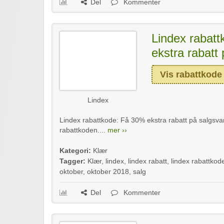
Del
Kommenter
Lindex rabat
ekstra rabatt
Vis rabattkode
Lindex
Lindex rabattkode: Få 30% ekstra rabatt på salgsvare
rabattkoden....
mer ››
Kategori:
Klær
Tagger:
Klær
,
lindex
,
lindex rabatt
,
lindex rabattkod
oktober
,
oktober 2018
,
salg
Del
Kommenter