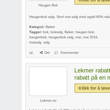
Haugen Bok
Haugenbok salg: Stort mai-salg med opptil 80% raba
Kategori:
Bøker
Tagger:
bok
,
boksalg
,
Bøker
,
haugen bok
,
haugenbok
,
haugenbok salg
,
mai
,
mai 2016
,
maisalg
,
salg
Del
Kommenter
Lekmer rabatt
rabatt på en 
Klikk for å løse
Lekmer.no