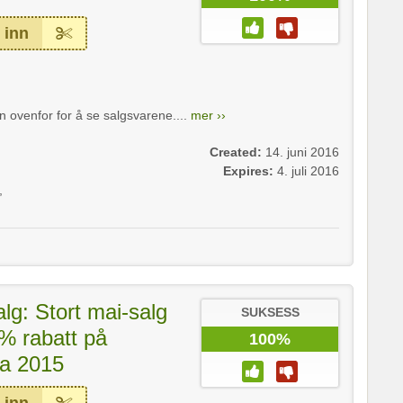
 inn
n ovenfor for å se salgsvarene....
mer ››
Created:
14. juni 2016
Expires:
4. juli 2016
,
g: Stort mai-salg
SUKSESS
% rabatt på
100%
ra 2015
 inn