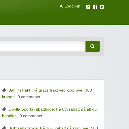
Logg inn
attkuponger
Bani fri frakt: Få gratis frakt ved kjøp over 300
kroner
- 0 comments
Gorilla Sports rabattkode: Få 8% rabatt på alt du
handler
- 0 comments
Brillz rabattkode: Få 20% rabatt på kjøp over 500