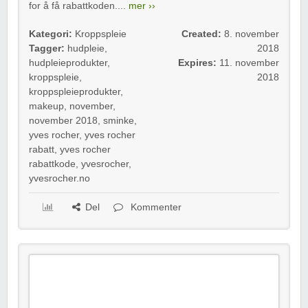
for å få rabattkoden....
mer ››
Kategori:
Kroppspleie
Created:
8. november
Tagger:
hudpleie
,
2018
hudpleieprodukter
,
Expires:
11. november
kroppspleie
,
2018
kroppspleieprodukter
,
makeup
,
november
,
november 2018
,
sminke
,
yves rocher
,
yves rocher
rabatt
,
yves rocher
rabattkode
,
yvesrocher
,
yvesrocher.no
Del
Kommenter