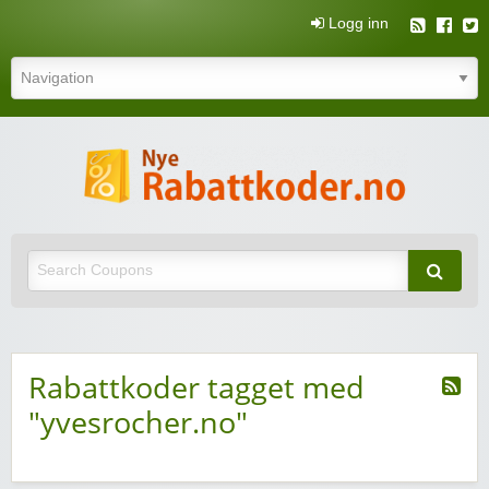
Logg inn
N
rabatt
Nye rabattkoder og rabattkuponger
rabatt
Rabattkoder tagget med
"yvesrocher.no"