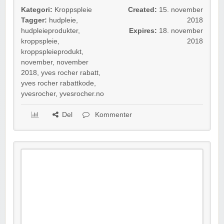
Kategori:
Kroppspleie
Created:
15. november
Tagger:
hudpleie
,
2018
hudpleieprodukter
,
Expires:
18. november
kroppspleie
,
2018
kroppspleieprodukt
,
november
,
november
2018
,
yves rocher rabatt
,
yves rocher rabattkode
,
yvesrocher
,
yvesrocher.no
Del
Kommenter