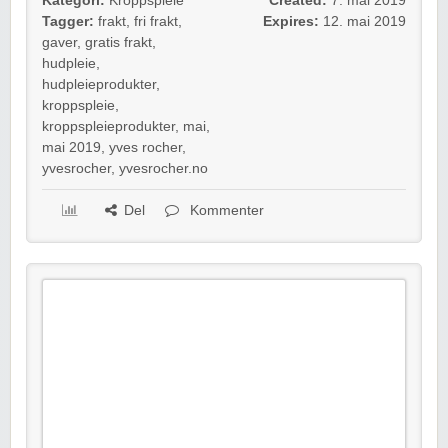
Kategori:
Kroppspleie
Created:
7. mai 2019
Tagger:
frakt
,
fri frakt
,
Expires:
12. mai 2019
gaver
,
gratis frakt
,
hudpleie
,
hudpleieprodukter
,
kroppspleie
,
kroppspleieprodukter
,
mai
,
mai 2019
,
yves rocher
,
yvesrocher
,
yvesrocher.no
Del
Kommenter