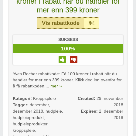
kroner i rabatt når du handler for
mer enn 399 kroner
Vis rabattkode
SUKSESS
100%
Yves Rocher rabattkode: Få 100 kroner i rabatt når du
handler for mer enn 399 kroner. Klikk deg inn ovenfor for
å få rabattkoden....
mer ››
Kategori:
Kroppspleie
Created:
29. november
Tagger:
desember
,
2018
desember 2018
,
hudpleie
,
Expires:
2. desember
hudpleieprodukt
,
2018
hudpleieprodukter
,
kroppspleie
,